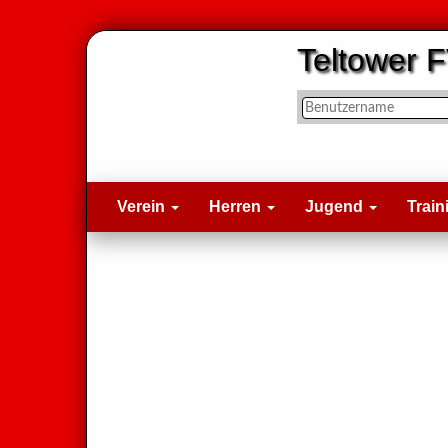
Teltower F
Verein
Herren
Jugend
Train