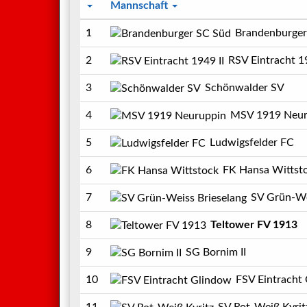
Mannschaft
1
Brandenburger
2
RSV Eintracht 19
3
Schönwalder SV
4
MSV 1919 Neur
5
Ludwigsfelder FC
6
FK Hansa Wittst
7
SV Grün-Weiss B
8
Teltower FV 1913
9
SG Bornim II
10
FSV Eintracht