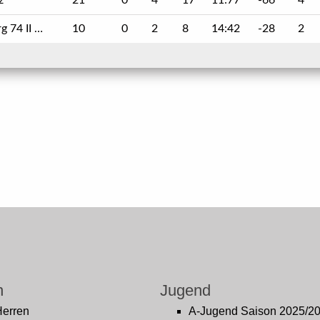
z
21
0
4
17
11:77
-66
4
4 II zg.
10
0
2
8
14:42
-28
2
n
Jugend
Herren
A-Jugend Saison 2025/2