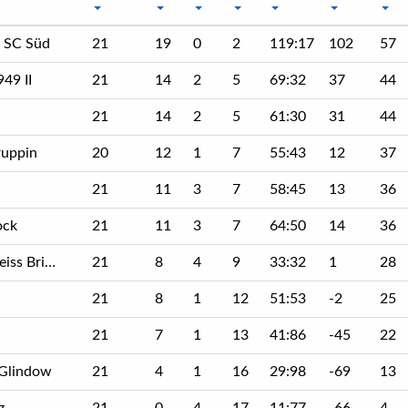
 SC Süd
21
19
0
2
119:17
102
57
49 II
21
14
2
5
69:32
37
44
21
14
2
5
61:30
31
44
uppin
20
12
1
7
55:43
12
37
21
11
3
7
58:45
13
36
ock
21
11
3
7
64:50
14
36
rieselang
21
8
4
9
33:32
1
28
21
8
1
12
51:53
-2
25
21
7
1
13
41:86
-45
22
 Glindow
21
4
1
16
29:98
-69
13