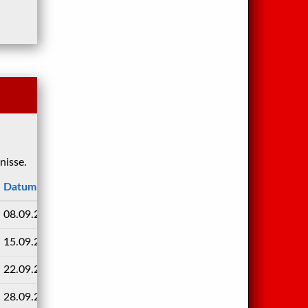
nisse.
Datum
Uhrzeit
Ergebnis
08.09.2024
11:00
1 : -
15.09.2024
11:15
- : 2
22.09.2024
10:00
3 : 1
28.09.2024
13:00
1 : 4