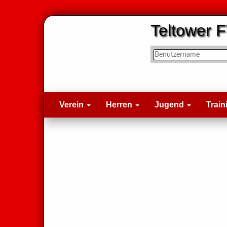
Teltower F
Verein
Herren
Jugend
Train