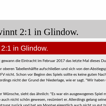
innt 2:1 in Glindow.
2:1 in Glindow.
 gewann die Eintracht im Februar 2017 das letzte Mal dieses Due
ur oberen Tabellenhälfte aufschließen und sich von den Abstiegs
V nicht. Schon vor Beginn des Spiels sollte es keine guten Nachr
erdings nicht der Grund der Niederlage, wie er sagt. "Wir habe
ger Wünsche, sieht das ähnlich: "Es war ein ausgewogenes Spiel 
e auch nicht schön gewesen, resümiert er. Allerdings gelang sein
etzung zurück und hat am Montag eigentlich auch nicht so gut t