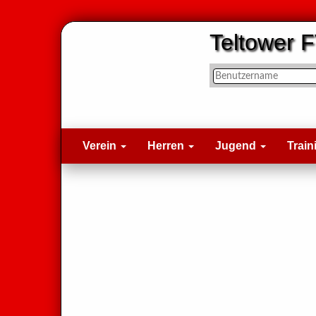
Teltower F
Verein
Herren
Jugend
Train