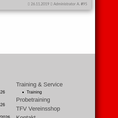
26.11.2019
Administrator A.
#
95
Training & Service
026
Training
Probetraining
026
TFV Vereinsshop
Kontakt
/2026