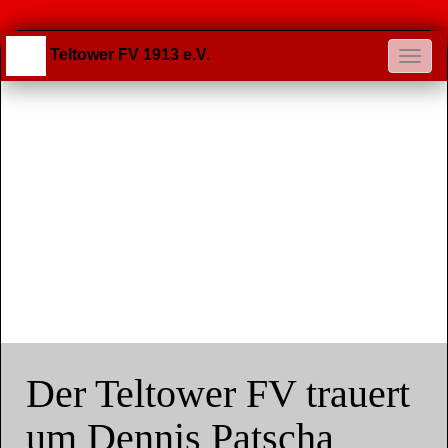
Teltower FV 1913 e.V.
Der Teltower FV trauert
um Dennis Patscha