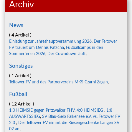
Archiv
News
( 4 Artikel )
Einladung zur Jahreshauptversammlung 2026
,
Der Teltower
FV trauert um Dennis Patscha
,
Fußballcamps in den
Sommerferien 2026
,
Der Cowndown läuft
,
Sonstiges
( 1 Artikel )
Teltower FV und des Partnervereins MKS Czarni Zagan
,
Fußball
( 12 Artikel )
1:0 HEIMSIE gegen Pritzwalker FHV
,
4:0 HEIMSIEG
,
1:8
AUSWÄRTSSIEG
,
SV Blau-Gelb Falkensee e.V. vs. Teltower FV
2:3
,
Der Teltower FV nimmt die Riesengeschenke Langen SV
02 an.
,